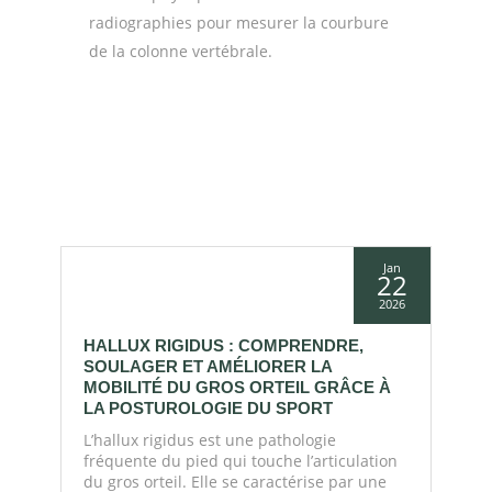
radiographies pour mesurer la courbure
de la colonne vertébrale.
r
Jan
2
22
26
2026
HALLUX RIGIDUS : COMPRENDRE,
P
SOULAGER ET AMÉLIORER LA
T
MOBILITÉ DU GROS ORTEIL GRÂCE À
P
t
LA POSTUROLOGIE DU SPORT
Q
L’hallux rigidus est une pathologie
p
fréquente du pied qui touche l’articulation
p
du gros orteil. Elle se caractérise par une
l