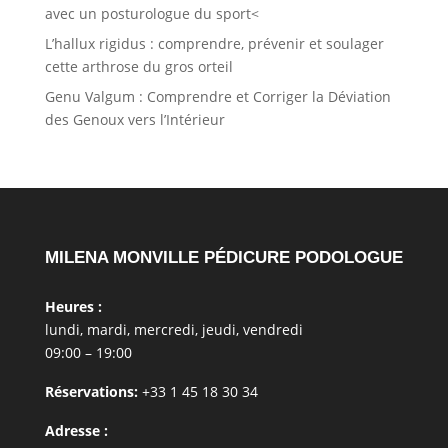
avec un posturologue du sport<
L’hallux rigidus : comprendre, prévenir et soulager
cette arthrose du gros orteil
Genu Valgum : Comprendre et Corriger la Déviation
des Genoux vers l’Intérieur
MILENA MONVILLE PÉDICURE PODOLOGUE
Heures :
lundi, mardi, mercredi, jeudi, vendredi
09:00 – 19:00
Réservations:
+33 1 45 18 30 34
Adresse :