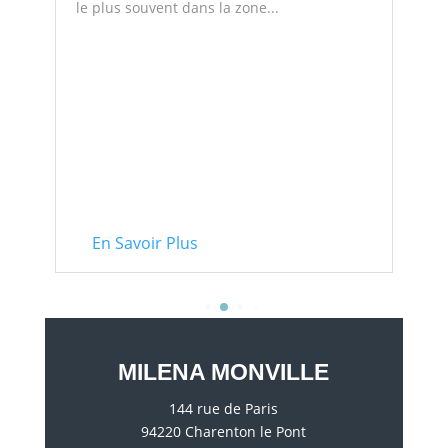
le plus souvent dans la zone...
p
..
En Savoir Plus
MILENA MONVILLE
144 rue de Paris
94220 Charenton le Pont