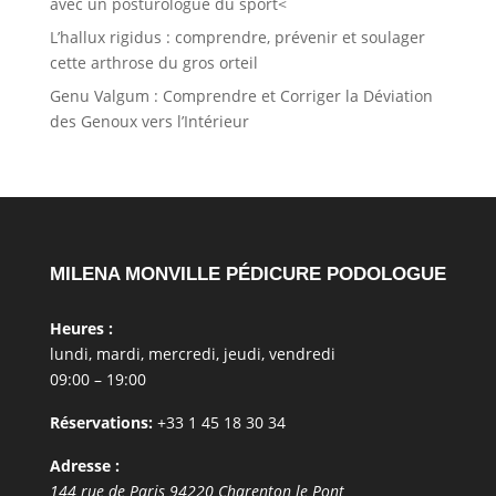
avec un posturologue du sport<
L’hallux rigidus : comprendre, prévenir et soulager
cette arthrose du gros orteil
Genu Valgum : Comprendre et Corriger la Déviation
des Genoux vers l’Intérieur
MILENA MONVILLE PÉDICURE PODOLOGUE
Heures :
lundi, mardi, mercredi, jeudi, vendredi
09:00 – 19:00
Réservations:
+33 1 45 18 30 34
Adresse :
144 rue de Paris
94220
Charenton le Pont