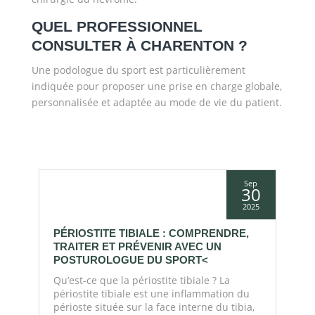
QUEL PROFESSIONNEL
CONSULTER À CHARENTON ?
Une podologue du sport est particulièrement
indiquée pour proposer une prise en charge globale,
personnalisée et adaptée au mode de vie du patient.
n
Sep
2
30
26
2025
PÉRIOSTITE TIBIALE : COMPRENDRE,
L
TRAITER ET PRÉVENIR AVEC UN
P
POSTUROLOGUE DU SPORT<
A
Qu’est-ce que la périostite tibiale ? La
L
périostite tibiale est une inflammation du
g
périoste située sur la face interne du tibia,
p